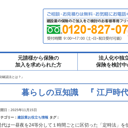
元請様から保険の
法人化や独
加入を求められた方
保険を検討中
刻確認法とは？』
暮らしの豆知識 『 江戸時
開日：2025年11月15日
カテゴリー：
建設業お役立ち情報
タグ：
現代は一昼夜を24等分して１時間ごとに区切った「定時法」を