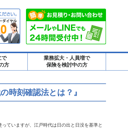
立で
業務拡大・人員増で
の方
保険を検討中の方
代の時刻確認法とは？』
使っていますが、江戸時代は日の出と日没を基準と