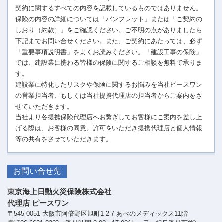
契約に関するすべての内容を記載しているものではありません。
保険の内容の詳細については「パンフレット」または「ご契約の
しおり（約款）」をご確認ください。ご不明の点がありましたら
下記までお問い合せください。また、ご契約にあたっては、必ず
「重要事項説明書」をよくお読みください。「建設工事の保険」
では、建設業に携わる皆様の保険に関するご相談を無料で承りま
す。
建設業に特化したリスクや保険に関するお悩みを当社ピースワン
の営業担当者、もしくは当社提携代理店の担当者からご案内をさ
せていただきます。
当社より各提携保険代理店へお繋ぎしてお客様にご案内を差し上
げる際は、お客様の同意、許可をいただき提携代理店と個人情報
等の共有をさせていただきます。
お問い合せ先
東京海上日動火災保険株式会社
代理店 ピースワン
〒545-0051 大阪市阿倍野区旭町1-2-7 あべのメディックス11階