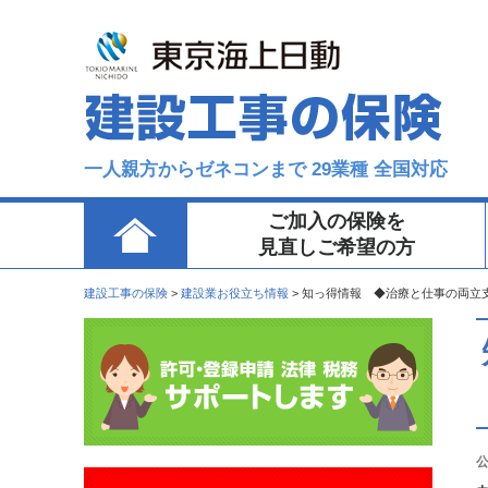
一人親方からゼネコンまで 29業種 全国対応
ご加入の保険を
見直しご希望の方
建設工事の保険
>
建設業お役立ち情報
>
知っ得情報 ◆治療と仕事の両立
公