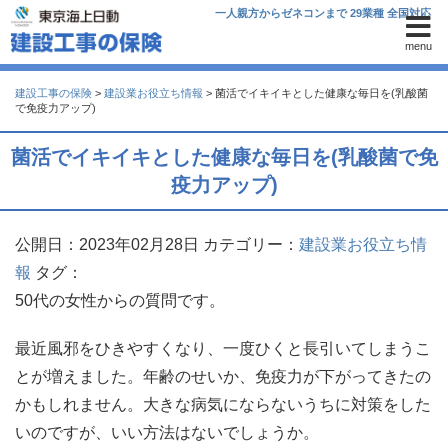
一人親方からゼネコンまで 29業種 全国対応
menu
建設工事の保険
>
建設業お役立ち情報
>
菌活でイキイキとした健康な毎日を(乳酸菌
で免疫力アップ)
菌活でイキイキとした健康な毎日を(乳酸菌で免
疫力アップ)
公開日：2023年02月28日
カテゴリー：
建設業お役立ち情
報
タグ：
50代の女性からの質問です。
最近風邪をひきやすくなり、一度ひくと長引いてしまうこ
とが増えました。年齢のせいか、免疫力が下がってきたの
かもしれません。大きな病気にならないうちに対策をした
いのですが、いい方法はないでしょうか。