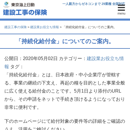
一人親方からゼネコンまで 29業種 全国対応
menu
建設工事の保険
>
建設業お役立ち情報
>
「持続化給付金」についてのご案内。
「持続化給付金」についてのご案内。
公開日：2020年05月02日
カテゴリー：
建設業お役立ち情
報
タグ：
「持続化給付金」とは、日本政府・中小企業庁が管轄す
る、事業の継続の下支え、再起の糧を目的とした事業全般
に広く使える給付金のことです。5月1日より添付のURL
から、その申請をネットで手続き頂けるようになっており
非常に便利です。
下のホームページにて給付対象の要件等の詳細をご確認の
うえ、活用をご検討ください。