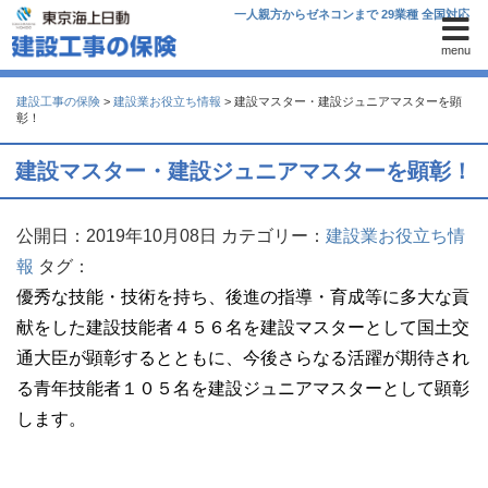
一人親方からゼネコンまで 29業種 全国対応
menu
建設工事の保険
>
建設業お役立ち情報
>
建設マスター・建設ジュニアマスターを顕
彰！
建設マスター・建設ジュニアマスターを顕彰！
公開日：2019年10月08日
カテゴリー：
建設業お役立ち情
報
タグ：
優秀な技能・技術を持ち、後進の指導・育成等に多大な貢
献をした建設技能者４５６名を建設マスターとして国土交
通大臣が顕彰するとともに、今後さらなる活躍が期待され
る青年技能者１０５名を建設ジュニアマスターとして顕彰
します。