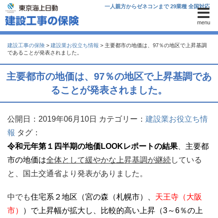
一人親方からゼネコンまで 29業種 全国対応
menu
建設工事の保険
>
建設業お役立ち情報
>
主要都市の地価は、97％の地区で上昇基調
であることが発表されました。
主要都市の地価は、97％の地区で上昇基調であ
ることが発表されました。
公開日：2019年06月10日
カテゴリー：
建設業お役立ち情
報
タグ：
令和元年第１四半期の地価LOOKレポートの結果
、
主要都
市の地価は
全体として緩やかな上昇基調が継続
している
と、国土交通省より発表がありました。
中でも
住宅系２地区（宮の森（札幌市）、
天王寺（大阪
市）
）で上昇幅が拡大し、比較的高い上昇（3～6％の上