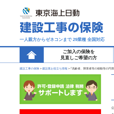
一人親方からゼネコンまで 29業種 全国対応
ご加入の保険を
見直しご希望の方
建設工事の保険
>
建設業お役立ち情報
>
｢高齢者、障害者等の移動等の円
公