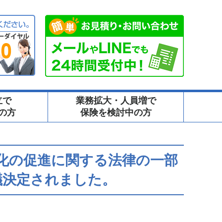
立で
業務拡大・人員増で
の方
保険を検討中の方
化の促進に関する法律の一部
議決定されました。